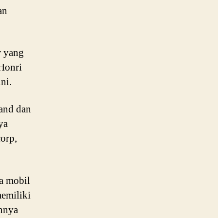
an
r yang
Honri
ni.
land dan
ya
orp,
a mobil
emiliki
annya