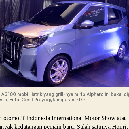
 AS100 mobil listrik yang grill-nya mirip Alphard ini bakal d
esia. Foto: Gesit Prayogi/kumparanOTO
 otomotif Indonesia International Motor Show atau
nyak kedatangan pemain baru. Salah satunya Honri,