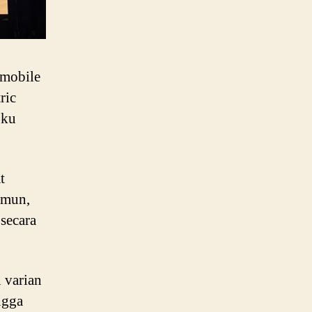
mobile
ric
uku
t
amun,
secara
 varian
ngga