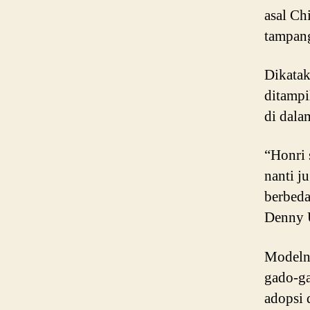
asal Ch
tampang
Dikatak
ditampi
di dala
“Honri 
nanti j
berbeda
Denny 
Modelny
gado-ga
adopsi 