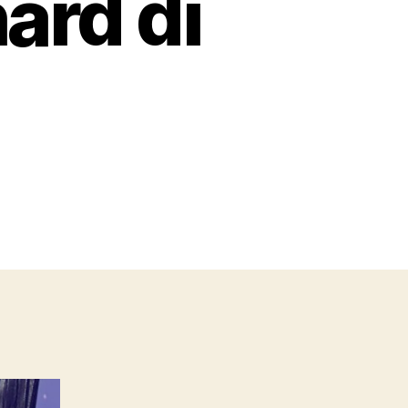
ard di
on
Honri
Ramaikan
Pasar
Mobil
Listrik
Indonesia,
Bawa
Tiruan
Alphard
di