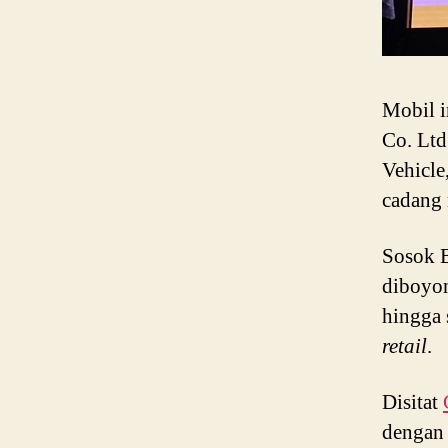
Mobil i
Co. Ltd
Vehicle
cadang 
Sosok 
diboyon
hingga 
retail
.
Disitat
dengan 