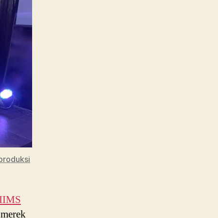
IIMS
2025
iproduksi
IIMS
 merek