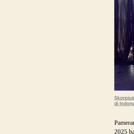
Skorpius
di Indon
Pameran
2025 ba