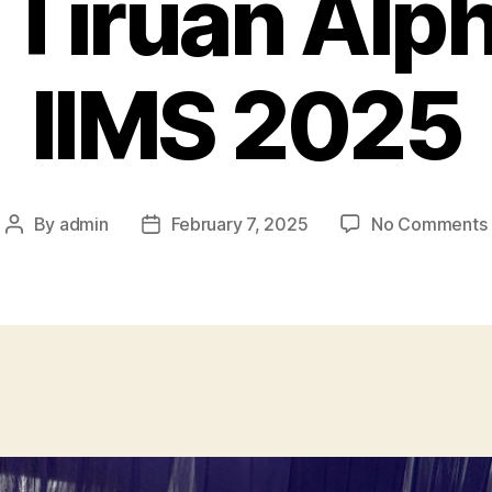
Tiruan Alph
IIMS 2025
By
admin
February 7, 2025
No Comments
Post
Post
author
date