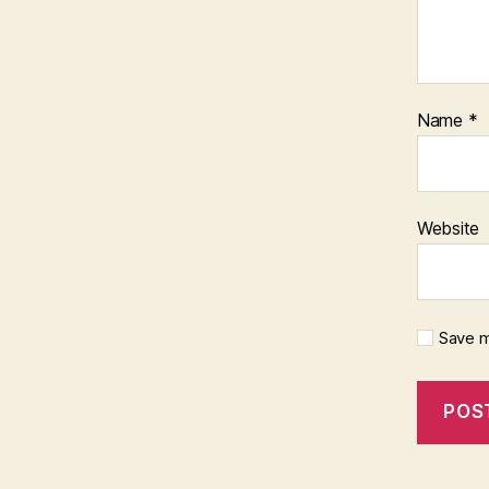
Name
*
Website
Save m