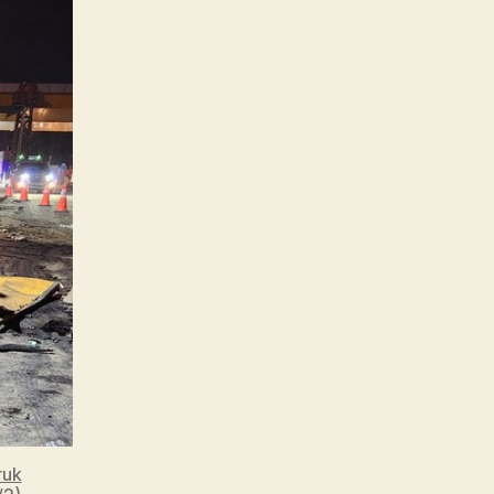
Suzuki
ruk