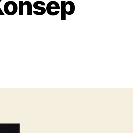
Konsep
on
Berita
Populer:
Jalur
Penyelamat
di
Titik
Rawan
GT;
Mobil
Konsep