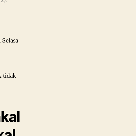
2).
 Selasa
,
k tidak
kal
kal