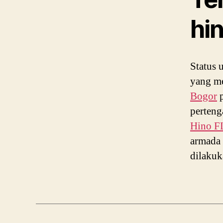
hi
Status 
yang me
Bogor
p
perteng
Hino 
armada 
dilakuk