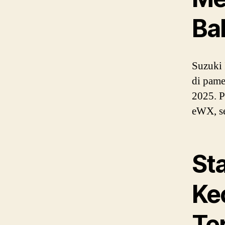
Ba
Suzuki 
di pame
2025. 
eWX, se
St
Ke
Ter