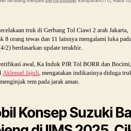
awi terulang menjadi
berita populer
kumparanOTO, Rabu (5/
ecelakaan truk di Gerbang Tol Ciawi 2 arah Jakarta,
k 8 orang tewas dan 11 lainnya mengalami luka pada
4/2) berdasarkan update terakhir.
entifikasi awal, Ka Induk PJR Tol BORR dan Bocimi
l
Akhmad Jajuli
, mengatakan indikasinya diduga tru
menginjak rem pada jarak aman.
bil Konsep Suzuki Ba
eng di IIMS 2025, Ci