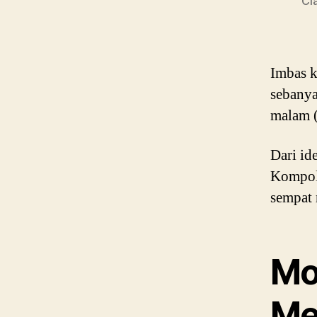
Ci
Imbas k
sebanya
malam (
Dari id
Kompo
sempat 
Mo
Mej