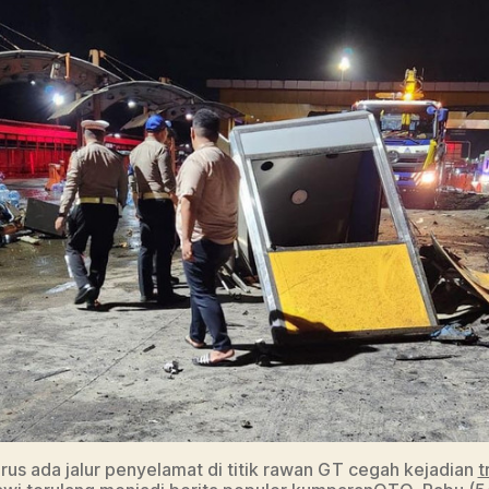
rus ada jalur penyelamat di titik rawan GT cegah kejadian
t