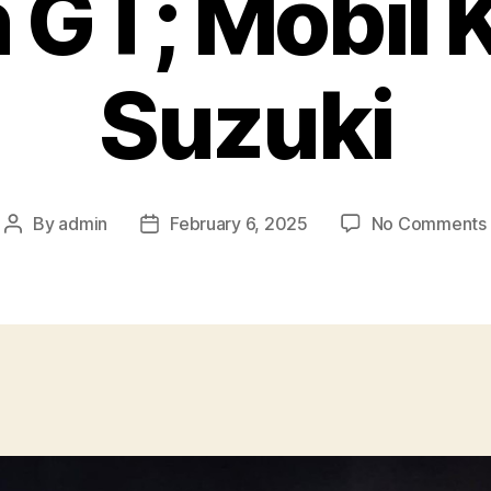
 GT; Mobil 
Suzuki
By
admin
February 6, 2025
No Comments
Post
Post
author
date