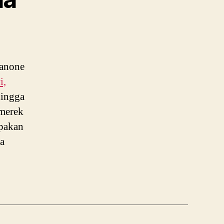
Danone
i,
hingga
rmerek
pakan
a