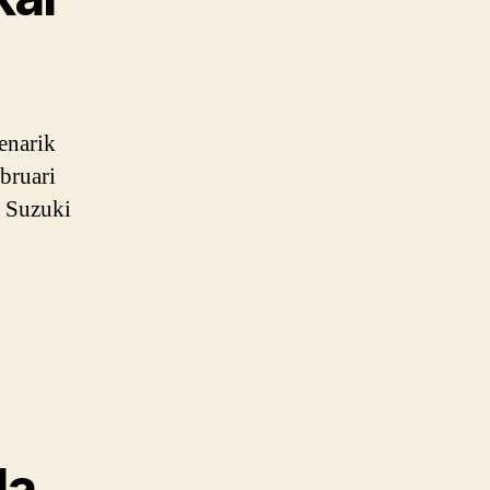
enarik
bruari
 Suzuki
la