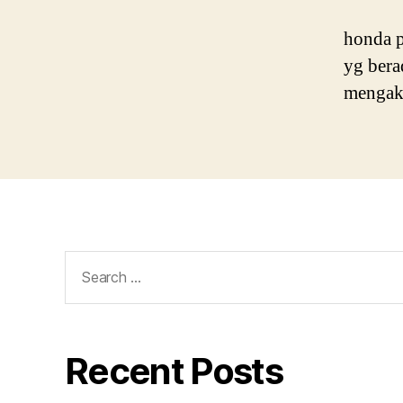
honda 
yg bera
mengakt
Search
for:
Recent Posts