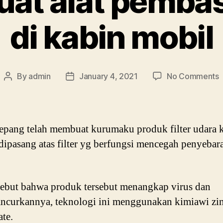
uat alat pembas
di kabin mobil
By
admin
January 4, 2021
No Comments
Post
Post
author
date
b
a
epang telah membuat kurumaku produk filter udara k
v
i dipasang atas filter yg berfungsi mencegah penyebar
d
k
m
ebut bahwa produk tersebut menangkap virus dan
curkannya, teknologi ini menggunakan kimiawi zi
te.