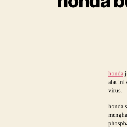
honda b
honda
j
alat in
virus.
honda s
menghan
phospha