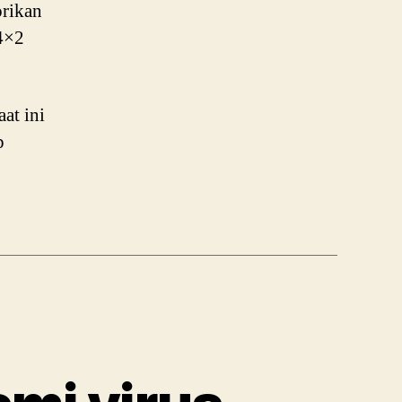
orikan
4×2
at ini
p
F