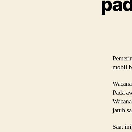
pad
Pemerin
mobil b
Wacana 
Pada aw
Wacana
jatuh s
Saat in