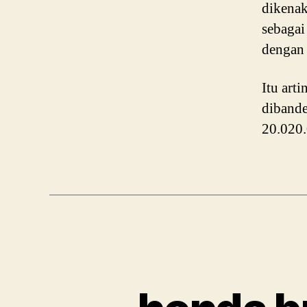
dikena
sebagai
dengan 
Itu art
dibande
20.020.