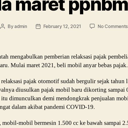
a maret ppnb
By
admin
February 12, 2021
No Comments
Post
Post
author
date
tah mengabulkan pemberian relaksasi pajak pembeli
aru. Mulai maret 2021, beli mobil anyar bebas pajak.
relaksasi pajak otomotif sudah bergulir sejak tahun l
alnya diusulkan pajak mobil baru dikorting sampai
 itu dimunculkan demi mendongkrak penjualan mobi
angat dalam akibat pandemi COVID-19.
i, mobil-mobil bermesin 1.500 cc ke bawah sampai 2.