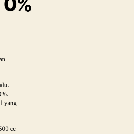
m 0%
on
pada
maret
ppnbm
0%
an
alu.
 0%.
l yang
500 cc