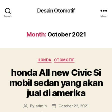
Desain Otomotif
Search
Menu
Month:
October 2021
Categories
HONDA
OTOMOTIF
honda All new Civic Si
mobil sedan yang akan
jual di amerika
By
admin
October 22, 2021
Post
Post
author
date