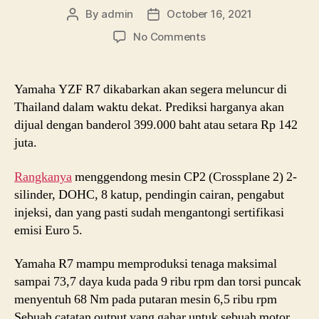
By
admin
October 16, 2021
Post
Post
author
date
on
No Comments
Yamaha
YZF
R7
Yamaha YZF R7 dikabarkan akan segera meluncur di
akan
Thailand dalam waktu dekat. Prediksi harganya akan
masuk
dijual dengan banderol 399.000 baht atau setara Rp 142
pasar
juta.
asia
Rangkanya
menggendong mesin CP2 (Crossplane 2) 2-
silinder, DOHC, 8 katup, pendingin cairan, pengabut
injeksi, dan yang pasti sudah mengantongi sertifikasi
emisi Euro 5.
Yamaha R7 mampu memproduksi tenaga maksimal
sampai 73,7 daya kuda pada 9 ribu rpm dan torsi puncak
menyentuh 68 Nm pada putaran mesin 6,5 ribu rpm
Sebuah catatan output yang gahar untuk sebuah motor