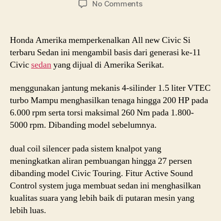
on
No Comments
honda
All
new
Honda Amerika memperkenalkan All new Civic Si
Civic
terbaru Sedan ini mengambil basis dari generasi ke-11
Si
Civic
sedan
yang dijual di Amerika Serikat.
mobil
sedan
menggunakan jantung mekanis 4-silinder 1.5 liter VTEC
yang
turbo Mampu menghasilkan tenaga hingga 200 HP pada
akan
jual
6.000 rpm serta torsi maksimal 260 Nm pada 1.800-
di
5000 rpm. Dibanding model sebelumnya.
amerika
dual coil silencer pada sistem knalpot yang
meningkatkan aliran pembuangan hingga 27 persen
dibanding model Civic Touring. Fitur Active Sound
Control system juga membuat sedan ini menghasilkan
kualitas suara yang lebih baik di putaran mesin yang
lebih luas.