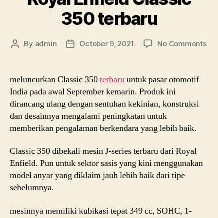
350 terbaru
on
By
admin
October 9, 2021
No Comments
Post
Post
Roy
author
date
Enf
Cla
meluncurkan Classic 350
terbaru
untuk pasar otomotif
35
India pada awal September kemarin. Produk ini
ter
dirancang ulang dengan sentuhan kekinian, konstruksi
dan desainnya mengalami peningkatan untuk
memberikan pengalaman berkendara yang lebih baik.
Classic 350 dibekali mesin J-series terbaru dari Royal
Enfield. Pun untuk sektor sasis yang kini menggunakan
model anyar yang diklaim jauh lebih baik dari tipe
sebelumnya.
mesinnya memiliki kubikasi tepat 349 cc, SOHC, 1-