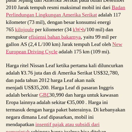
pasar Jepang dan Amerika Serikat pada bulan Desember
2010 Jarak tempuh resmi maksimal mobil ini dari
Badan
Perlindungan Lingkungan Amerika Serikat
adalah 117
kilometer (73 mil), dengan besar konsumsi energi
765
kilojoule
per kilometer (34
kW•h
/100 mil) dan
mengukur
efisiensi bahan bakarnya
, yaitu 99 mil per
gallon AS (2,4 L/100 km) Jarak tempuh Leaf oleh
New
European Driving Cycle
adalah 175 km (109 mi).
Harga ritel Nissan Leaf ketika pertama kali diluncurkan
adalah ¥3.76 juta dan di Amerika Serikat US$32,780,
dan pada tahun 2012 harga Leaf akan naik
menjadi US$35,200. Harga Leaf di pasaran Inggris
adalah berkisar
GB£
30,990 dan harga untuk kawasan
Eropa lainnya adalah sekitar €35,000 . Harga ini
termasuk dengan harga paket baterainya. Di kebanyakan
negara dimana Leaf dipasarkan, mobil ini
mendapatkan
insentif pajak atau subsidi dari
pemerintah
sehingga harga jualnya bisa ditekan.