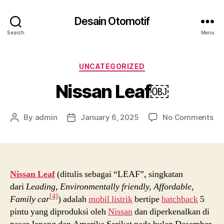
Desain Otomotif
Search
Menu
Categories
UNCATEGORIZED
Nissan Leaf￼
on
By
admin
January 6, 2025
No Comments
Post
Post
Ni
author
date
Le
￼
Nissan Leaf
(ditulis sebagai “LEAF”, singkatan
dari
Leading, Environmentally friendly, Affordable,
[4]
Family car
) adalah
mobil listrik
bertipe
hatchback
5
pintu yang diproduksi oleh
Nissan
dan diperkenalkan di