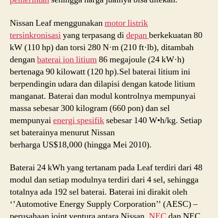
Nissan Leaf menggunakan
motor listrik
tersinkronisasi
yang terpasang di
depan
berkekuatan 80
kW (110 hp) dan torsi 280 N·m (210 ft·lb), ditambah
dengan
baterai ion litium
86 megajoule (24 kW·h)
bertenaga 90 kilowatt (120 hp).Sel baterai litium ini
berpendingin udara dan dilapisi dengan katode litium
manganat. Baterai dan modul kontrolnya mempunyai
massa sebesar 300 kilogram (660 pon) dan sel
mempunyai
energi spesifik
sebesar 140 W•h/kg. Setiap
set baterainya menurut Nissan
berharga US$18,000 (hingga Mei 2010).
Baterai 24 kWh yang tertanam pada Leaf terdiri dari 48
modul dan setiap modulnya terdiri dari 4 sel, sehingga
totalnya ada 192 sel baterai. Baterai ini dirakit oleh
‘’Automotive Energy Supply Corporation’’ (AESC) –
perusahaan joint ventura antara Nissan,
NEC
dan NEC