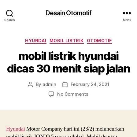
Desain Otomotif
Search
Menu
Categories
HYUNDAI
MOBIL LISTRIK
OTOMOTIF
mobil listrik hyundai
dicas 30 menit siap jalan
By
admin
February 24, 2021
Post
Post
author
date
on
No Comments
mobil
listrik
hyundai
dicas
30
Hyundai
Motor Company hari ini (23/2) meluncurkan
menit
mobil listrik IONIQ 5 secara global. Mobil dengan