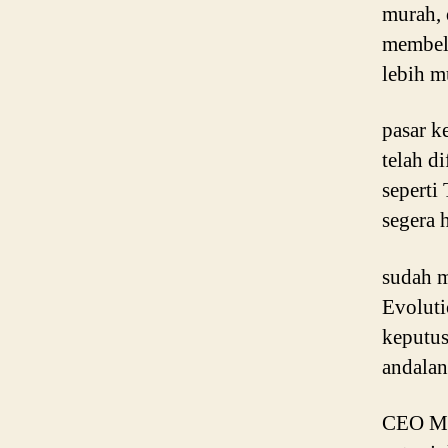
murah, 
membeli
lebih m
pasar k
telah d
seperti
segera h
sudah 
Evoluti
keputus
andalan
CEO Mi