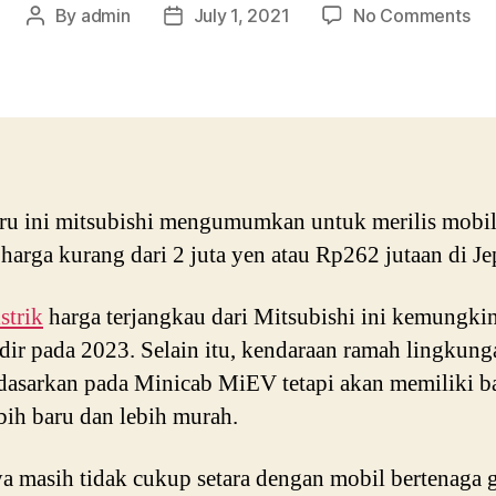
on
By
admin
July 1, 2021
No Comments
Post
Post
mit
author
date
ba
bu
mob
list
ter
ru ini mitsubishi mengumumkan untuk merilis mobil 
harga kurang dari 2 juta yen atau Rp262 jutaan di Je
strik
harga terjangkau dari Mitsubishi ini kemungki
dir pada 2023. Selain itu, kendaraan ramah lingkunga
dasarkan pada Minicab MiEV tetapi akan memiliki ba
bih baru dan lebih murah.
a masih tidak cukup setara dengan mobil bertenaga 