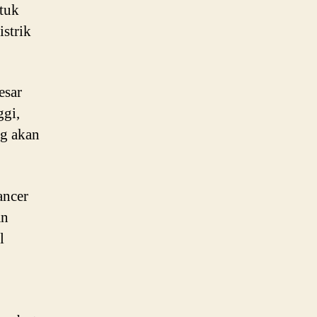
ntuk
strik
esar
ggi,
ng akan
ancer
an
l