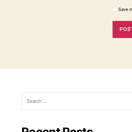
Save m
Search
for:
Recent Posts