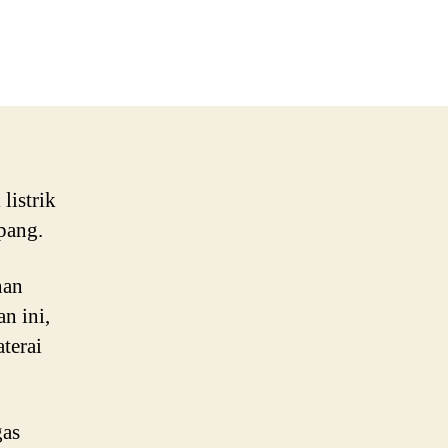
subishi
ru
at
il
rik
jangkau
listrik
pang.
nan
n ini,
terai
gas