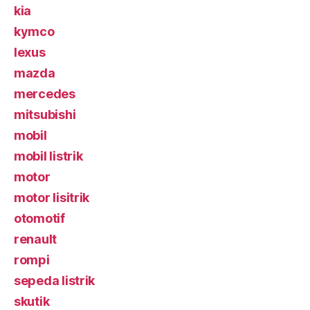
kia
kymco
lexus
mazda
mercedes
mitsubishi
mobil
mobil listrik
motor
motor lisitrik
otomotif
renault
rompi
sepeda listrik
skutik