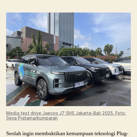
Cu
Seka
Isi
Ben
unt
Jak
Bali
Media test drive Jaecoo J7 SHS Jakarta-Bali 2025. Foto:
Sena Pratama/kumparan
Seolah ingin membuktikan kemampuan teknologi Plug-