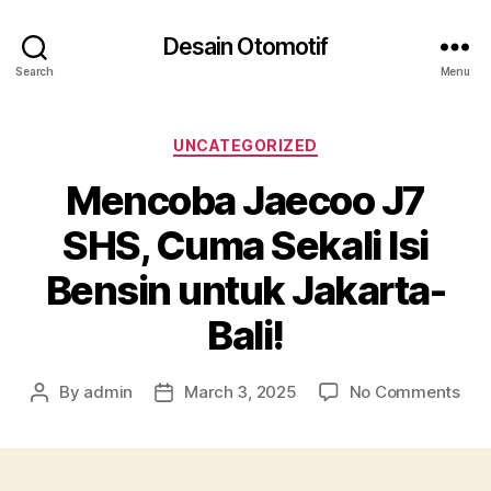
Desain Otomotif
Search
Menu
Categories
UNCATEGORIZED
Mencoba Jaecoo J7
SHS, Cuma Sekali Isi
Bensin untuk Jakarta-
Bali!
on
By
admin
March 3, 2025
No Comments
Post
Post
Men
author
date
Jae
J7
SHS