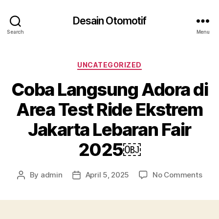
Desain Otomotif
Search
Menu
Categories
UNCATEGORIZED
Coba Langsung Adora di
Area Test Ride Ekstrem
Jakarta Lebaran Fair
2025￼
on
By
admin
April 5, 2025
No Comments
Post
Post
Cob
author
date
Lang
Ador
di