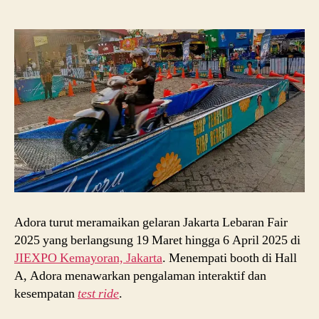
Area
Test
Ride
Ekst
Jaka
Leba
Fair
202
￼
Adora turut meramaikan gelaran Jakarta Lebaran Fair
2025 yang berlangsung 19 Maret hingga 6 April 2025 di
JIEXPO Kemayoran, Jakarta
. Menempati booth di Hall
A, Adora menawarkan pengalaman interaktif dan
kesempatan
test ride
.